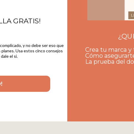
LA GRATIS!
¿QU
 complicado, y no debe ser eso que
Crea tu marca y
 planes. Usa estos cinco consejos
Cómo asegurarte
ale el si.
La prueba del d
!